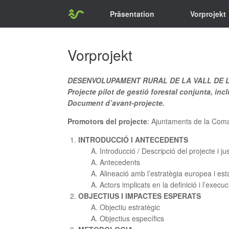
Zum
Präsentation
Vorprojekt
Inhalt
springen
Vorprojekt
DESENVOLUPAMENT RURAL DE LA VALL DE 
Projecte pilot de gestió forestal conjunta, incl
Document d’avant-projecte.
Promotors del projecte
: Ajuntaments de la Coma 
INTRODUCCIÓ I ANTECEDENTS
Introducció / Descripció del projecte i ju
Antecedents
Alineació amb l’estratègia europea i esta
Actors implicats en la definició i l’execuc
OBJECTIUS I IMPACTES ESPERATS
Objectiu estratègic
Objectius específics