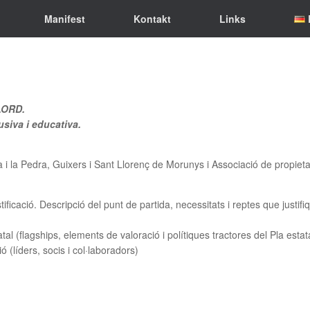
Manifest
Kontakt
Links
LORD.
usiva i educativa.
i la Pedra, Guixers i Sant Llorenç de Morunys i Associació de propietari
stificació. Descripció del punt de partida, necessitats i reptes que justifi
tal (flagships, elements de valoració i polítiques tractores del Pla estat
ió (líders, socis i col·laboradors)