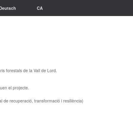
Deutsch
CA
s forestals de la Vall de Lord.
quen el projecte.
al de recuperació, transformació i resiliència)