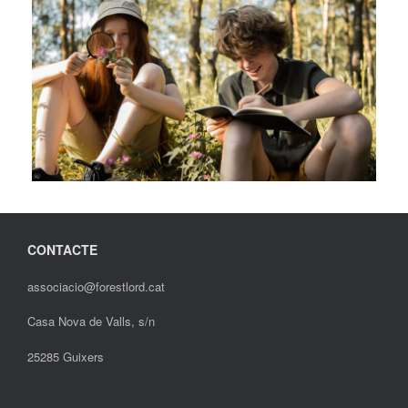
CONTACTE
associacio@forestlord.cat
Casa Nova de Valls, s/n
25285 Guixers