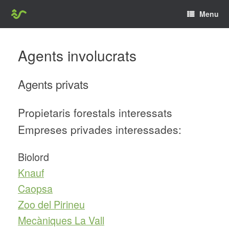
Skip
Menu
to
content
Agents involucrats
Agents privats
Propietaris forestals interessats
Empreses privades interessades:
Biolord
Knauf
Caop
s
a
Zoo del Pirineu
Mecàniques La Vall