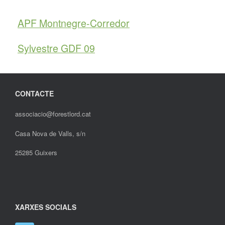
APF Montnegre-Corredor
Sylvestre GDF 09
CONTACTE
associacio@forestlord.cat
Casa Nova de Valls, s/n
25285 Guixers
XARXES SOCIALS