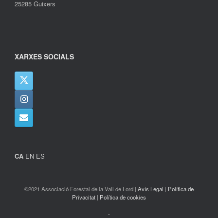
25285 Guixers
XARXES SOCIALS
CA
EN
ES
©2021 Associació Forestal de la Vall de Lord |
Avís Legal
|
Política de
Privacitat
|
Política de cookies