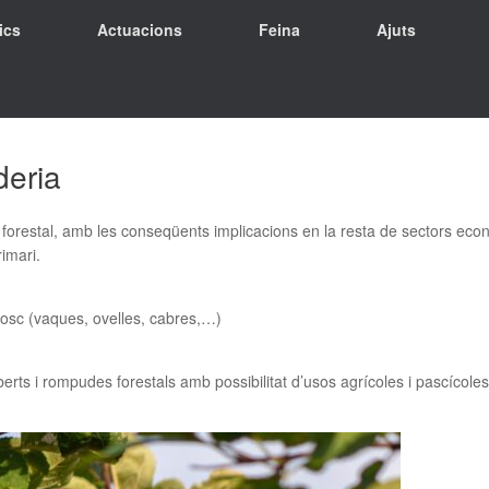
ics
Actuacions
Feina
Ajuts
deria
r forestal, amb les conseqüents implicacions en la resta de sectors econ
imari.
osc (vaques, ovelles, cabres,…)
erts i rompudes forestals amb possibilitat d’usos agrícoles i pascícole