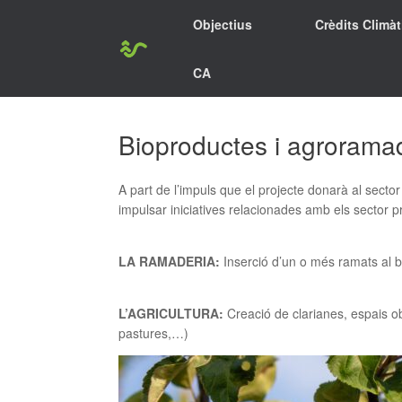
Skip
Objectius
Crèdits Climàt
to
content
CA
Bioproductes i agrorama
A part de l’impuls que el projecte donarà al secto
impulsar iniciatives relacionades amb els sector pr
LA RAMADERIA:
Inserció d’un o més ramats al b
L’AGRICULTURA:
Creació de clarianes, espais ob
pastures,…)